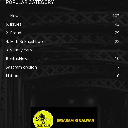
POPULAR CATEGORY
1. News
105
6. issues
43
2. Proud
29
4. Mitti Ki Khushboo
22
3. Samay Yatra
13
RohtasNews
10
Sasaram division
7
National
6