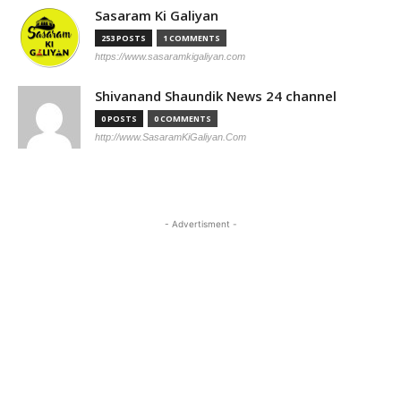
Sasaram Ki Galiyan
253 POSTS
1 COMMENTS
https://www.sasaramkigaliyan.com
Shivanand Shaundik News 24 channel
0 POSTS
0 COMMENTS
http://www.SasaramKiGaliyan.Com
- Advertisment -