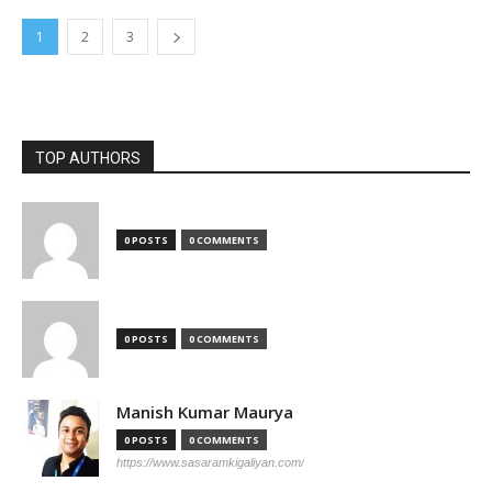
1
2
3
TOP AUTHORS
0 POSTS
0 COMMENTS
0 POSTS
0 COMMENTS
Manish Kumar Maurya
0 POSTS
0 COMMENTS
https://www.sasaramkigaliyan.com/