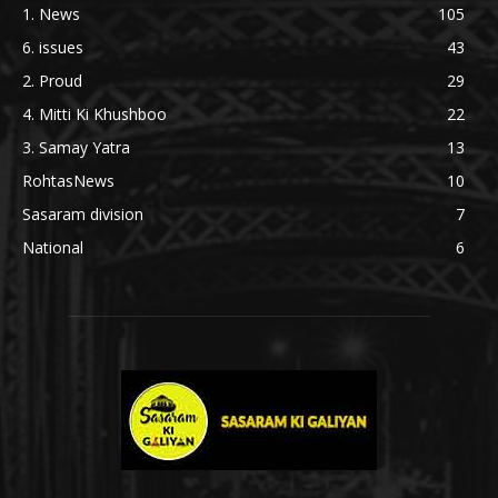
1. News
105
6. issues
43
2. Proud
29
4. Mitti Ki Khushboo
22
3. Samay Yatra
13
RohtasNews
10
Sasaram division
7
National
6