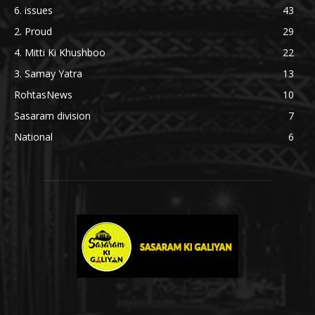
6. issues
43
2. Proud
29
4. Mitti Ki Khushboo
22
3. Samay Yatra
13
RohtasNews
10
Sasaram division
7
National
6