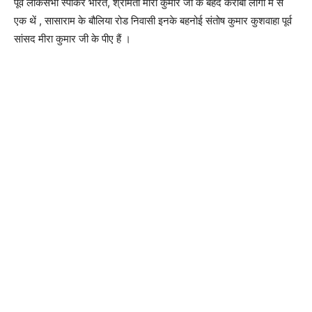
पूर्व लोकसभा स्पीकर भारत, श्रीमती मीरा कुमार जी के बेहद करीबी लोगों में से
एक थें , सासाराम के बौलिया रोड निवासी इनके बहनोई संतोष कुमार कुशवाहा पूर्व
सांसद मीरा कुमार जी के पीए हैं ।