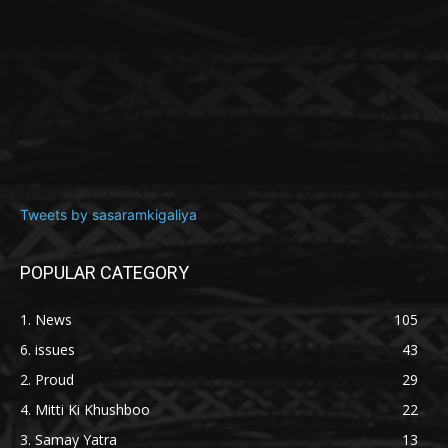
Tweets by sasaramkigaliya
POPULAR CATEGORY
1. News
105
6. issues
43
2. Proud
29
4. Mitti Ki Khushboo
22
3. Samay Yatra
13