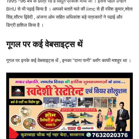
1995 -96 बैच के छात्र रहें है विद्युत प्रकाश मौर्या जी । इससे पहले उन्होंने
BHU से भी पढ़ाई किया है । आपको बतातें चले की iimc से ही रविश कुमार,श्वेता
सिंह,सौरभ द्विवेदी , अंजना ओम सहित अधिकांश बड़े पत्रकारों ने पढाई और
डिग्री हाशिल किया है ।
गूगल पर कई वेबसाइट्स थें
गूगल पर इनके कई वेबसाइट्स थें , इनका “दाना पानी” ब्लॉग काफी मशहूर था ।