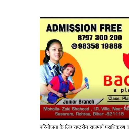
Ad
Ad