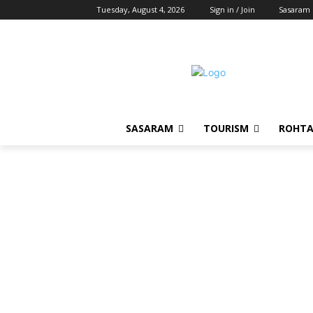
Tuesday, August 4, 2026
Sign in / Join
Sasaram
SASARAM
TOURISM
ROHTA