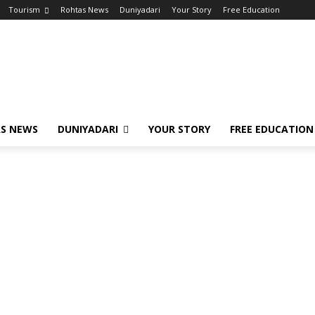
Tourism
Rohtas News
Duniyadari
Your Story
Free Education
S NEWS
DUNIYADARI
YOUR STORY
FREE EDUCATION