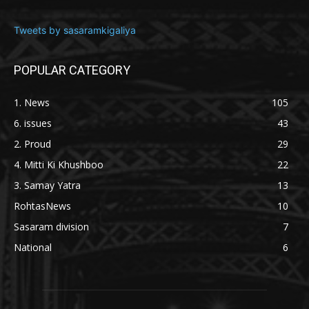
Tweets by sasaramkigaliya
POPULAR CATEGORY
1. News
105
6. issues
43
2. Proud
29
4. Mitti Ki Khushboo
22
3. Samay Yatra
13
RohtasNews
10
Sasaram division
7
National
6