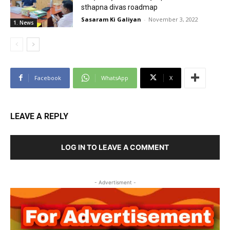
sthapna divas roadmap
Sasaram Ki Galiyan
-
November 3, 2022
1. News
Facebook
WhatsApp
X
LEAVE A REPLY
LOG IN TO LEAVE A COMMENT
- Advertisment -