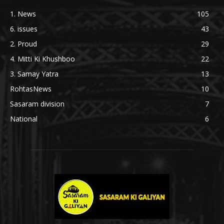
1. News
105
6. issues
43
2. Proud
29
4. Mitti Ki Khushboo
22
3. Samay Yatra
13
RohtasNews
10
Sasaram division
7
National
6