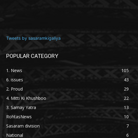
Tweets by sasaramkigaliya
POPULAR CATEGORY
1. News
105
6. issues
43
2. Proud
29
4. Mitti Ki Khushboo
22
3. Samay Yatra
13
RohtasNews
10
Sasaram division
7
National
6