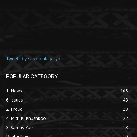
Tweets by sasaramkigaliya
POPULAR CATEGORY
1. News
105
6. issues
43
2. Proud
29
4. Mitti Ki Khushboo
22
3. Samay Yatra
13
RohtasNews
10