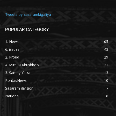
Tweets by sasaramkigaliya
POPULAR CATEGORY
1. News
105
6. issues
43
2. Proud
29
4. Mitti Ki Khushboo
22
3. Samay Yatra
13
RohtasNews
10
Sasaram division
7
National
6