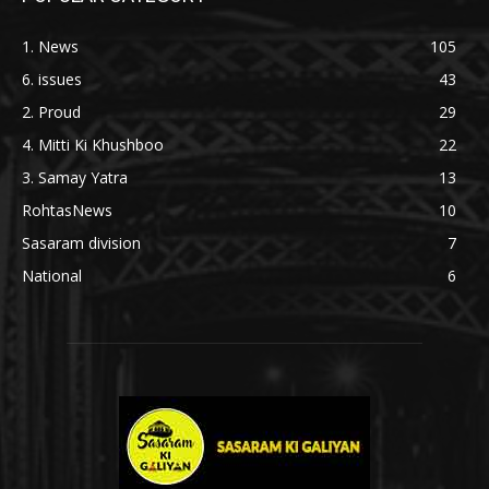
1. News
105
6. issues
43
2. Proud
29
4. Mitti Ki Khushboo
22
3. Samay Yatra
13
RohtasNews
10
Sasaram division
7
National
6