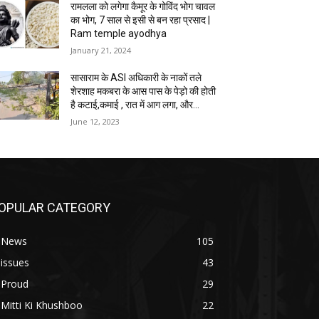
रामलला को लगेगा कैमूर के गोविंद भोग चावल
का भोग, 7 साल से इसी से बन रहा प्रसाद |
Ram temple ayodhya
January 21, 2024
सासाराम के ASI अधिकारी के नाकों तले
शेरशाह मकबरा के आस पास के पेड़ो की होती
है कटाई,कमाई , रात में आग लगा, और...
June 12, 2023
OPULAR CATEGORY
. News
105
 issues
43
 Proud
29
 Mitti Ki Khushboo
22