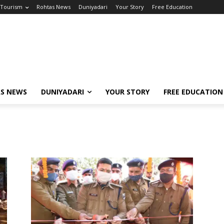
Tourism
Rohtas News
Duniyadari
Your Story
Free Education
S NEWS
DUNIYADARI
YOUR STORY
FREE EDUCATION