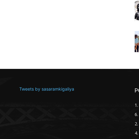
Tweets by sasaramkigaliya
P
1
6.
2.
4.