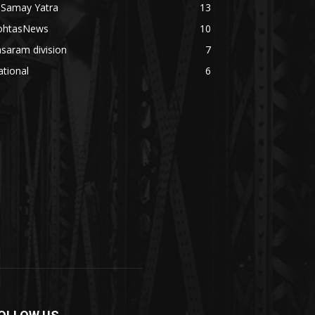
 Samay Yatra
13
ohtasNews
10
saram division
7
tional
6