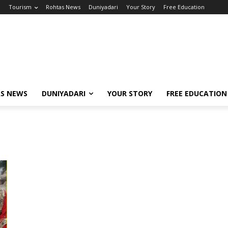
m
Tourism
Rohtas News
Duniyadari
Your Story
Free Education
S NEWS
DUNIYADARI
YOUR STORY
FREE EDUCATION