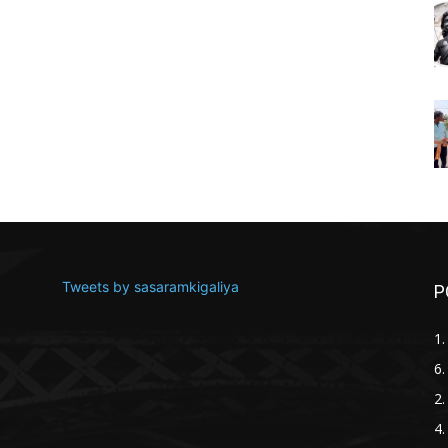
Tweets by sasaramkigaliya
P
1
6.
2.
4.