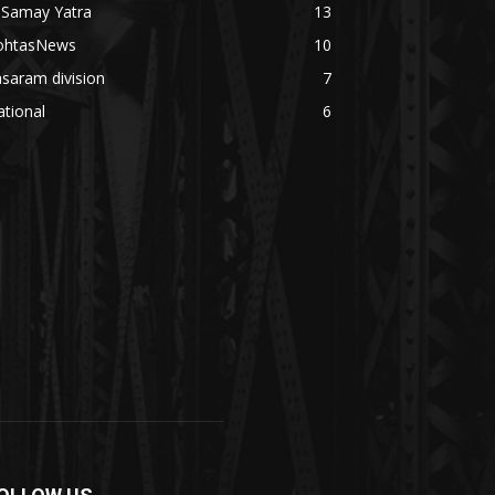
 Samay Yatra
13
ohtasNews
10
saram division
7
tional
6