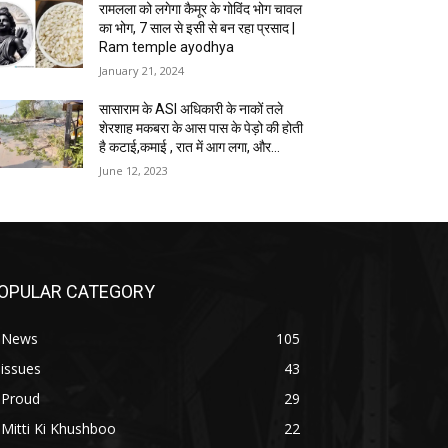
रामलला को लगेगा कैमूर के गोविंद भोग चावल
का भोग, 7 साल से इसी से बन रहा प्रसाद |
Ram temple ayodhya
January 21, 2024
सासाराम के ASI अधिकारी के नाकों तले
शेरशाह मकबरा के आस पास के पेड़ो की होती
है कटाई,कमाई , रात में आग लगा, और...
June 12, 2023
OPULAR CATEGORY
. News
105
 issues
43
 Proud
29
 Mitti Ki Khushboo
22