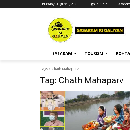
Thursday, August 6, 2026
Sign in / Join
Sasara
SASARAM
TOURISM
ROHTA
Tags
Chath Mahaparv
Tag:
Chath Mahaparv